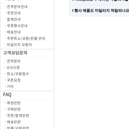
ㆍ견적문의안내
l
행사 제품도
마일리지
적립되나
ㆍ주문안내
ㆍ결제안내
ㆍ쿠폰행사안내
ㆍ배송안내
ㆍ주문취소/교환/반품 안내
ㆍ마일리지 교환처
고객상담문의
ㆍ견적문의
ㆍA/S신청
ㆍ취소/교환접수
ㆍ쿠폰요청
ㆍ기타
FAQ
ㆍ회원관련
ㆍ구매관련
ㆍ주문/결제관련
ㆍ배송관련
ㆍ반품/교환관련