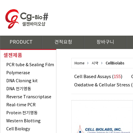
PRODUCT
견적요청
장바구니
셀젠제품
CellBiolabs
Home
시약
PCR tube & Sealing Film
Polymerase
Cell Based Assays (
155
)
DNA Cloning kit
Oxidative & Cellular Stress (
DNA 전기영동
Reverse Transcriptase
Real-time PCR
Protein 전기영동
Western Blotting
Cell Biology