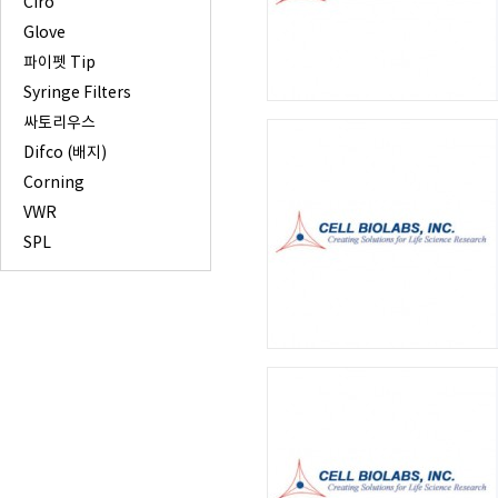
Ciro
Glove
파이펫 Tip
Syringe Filters
싸토리우스
Difco (배지)
Corning
VWR
SPL