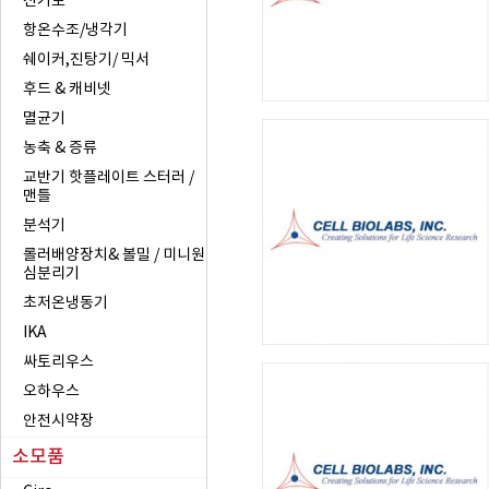
전기로
항온수조/냉각기
쉐이커,진탕기/ 믹서
후드 & 캐비넷
멸균기
농축 & 증류
교반기 핫플레이트 스터러 /
맨틀
분석기
롤러배양장치& 볼밀 / 미니원
심분리기
초저온냉동기
IKA
싸토리우스
오하우스
안전시약장
소모품