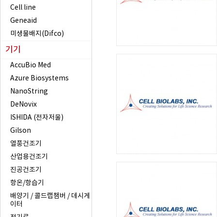
Cell line
Geneaid
미생물배지(Difco)
기기
AccuBio Med
Azure Biosystems
NanoString
DeNovix
ISHIDA (전자저울)
Gilson
열풍건조기
산업용건조기
진공건조기
항온/항습기
배양기 / 콜드랩챔버 / 데시게
이터